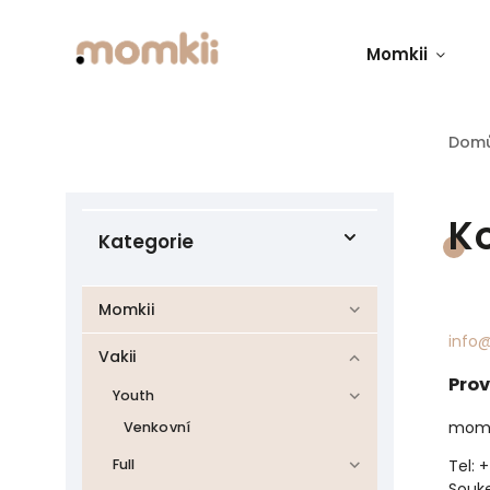
Momkii
Dom
K
Kategorie
Momkii
info
Vakii
Pro
Youth
momk
Venkovní
Tel:
Full
Souk