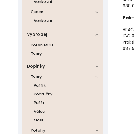
Venkovní
688 0
Queen
Fakt
Venkovní
HRAČK
Výprodej
IČO
Prakš
Potah MULTI
687 5
Tvary
Doplňky
Tvary
Puffík
Područky
Puff+
Válec
Most
Potahy