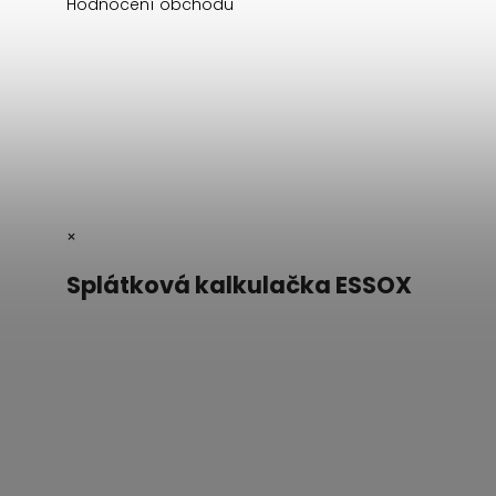
Hodnocení obchodu
×
Splátková kalkulačka ESSOX