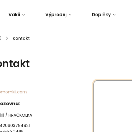
Vakii
Výprodej
Doplňky
ů
/
Kontakt
ontakt
@momkii.com
vozovna:
ii / HRAČKOLKA
 +420603794921
enická 2465