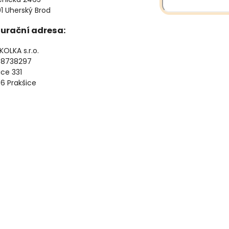
1 Uherský Brod
urační adresa:
OLKA s.r.o.
08738297
ice 331
6 Prakšice