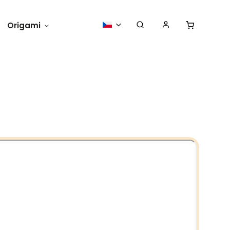
Origami
Momkii na zkoušku
O nás