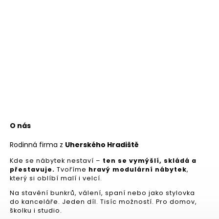
O nás
Rodinná firma z
Uherského Hradiště
Kde se nábytek nestaví –
ten se vymýšlí, skládá a
přestavuje.
Tvoříme
hravý modulární nábytek
,
který si oblíbí malí i velcí.
Na stavění bunkrů, válení, spaní nebo jako stylovka
do kanceláře. Jeden díl. Tisíc možností. Pro domov,
školku i studio.