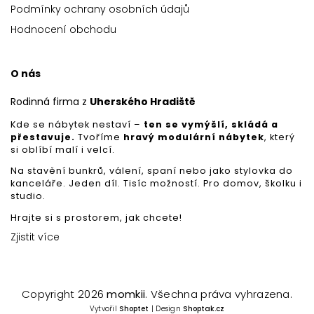
Podmínky ochrany osobních údajů
Hodnocení obchodu
O nás
Rodinná firma z
Uherského Hradiště
Kde se nábytek nestaví –
ten se vymýšlí, skládá a
přestavuje.
Tvoříme
hravý modulární nábytek
, který
si oblíbí malí i velcí.
Na stavění bunkrů, válení, spaní nebo jako stylovka do
kanceláře. Jeden díl. Tisíc možností. Pro domov, školku i
studio.
Hrajte si s prostorem, jak chcete!
Zjistit více
Copyright 2026
momkii
. Všechna práva vyhrazena.
Vytvořil
Shoptet
| Design
Shoptak.cz