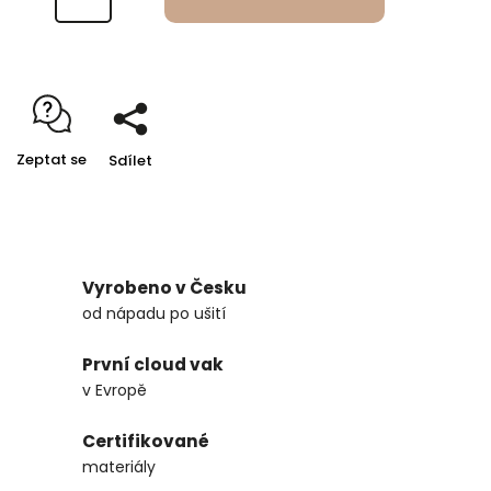
Zeptat se
Sdílet
Vyrobeno v Česku
od nápadu po ušití
První cloud vak
v Evropě
Certifikované
materiály