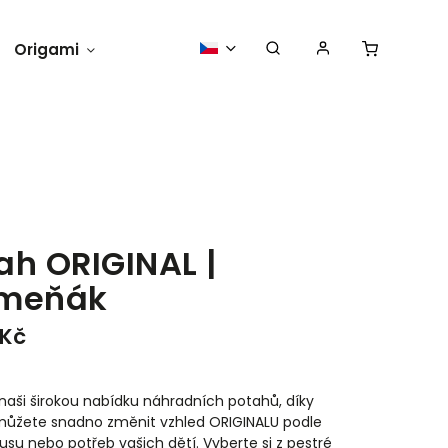
Origami
Momkii na zkoušku
O nás
ah ORIGINAL |
ameňák
 Kč
naši širokou nabídku náhradních potahů, díky
ůžete snadno změnit vzhled ORIGINALU podle
usu nebo potřeb vašich dětí. Vyberte si z pestré