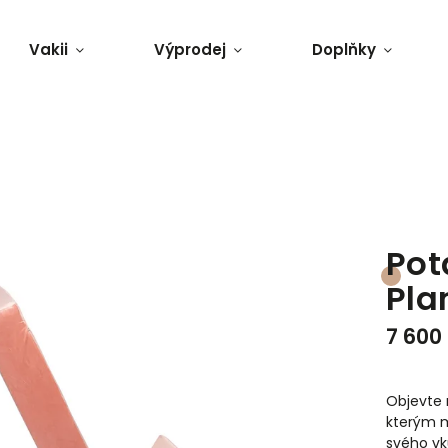
Vakii
Výprodej
Doplňky
Pot
Pl
7 600
Objevte 
kterým m
svého vk