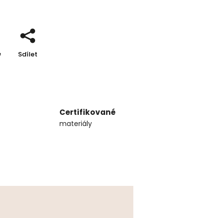
e
Sdílet
Certifikované
materiály