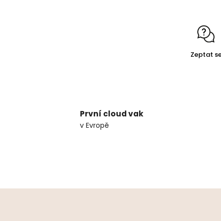
Zeptat s
První cloud vak
v Evropě