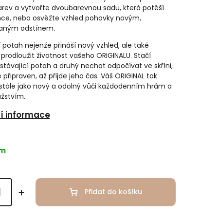
arev a vytvořte dvoubarevnou sadu, která potěší
ce, nebo osvěžte vzhled pohovky novým,
aným odstínem.
 potah nejenže přináší nový vzhled, ale také
rodloužit životnost vašeho ORIGINALU. Stačí
stávající potah a druhý nechat odpočívat ve skříni,
připraven, až přijde jeho čas. Váš ORIGINAL tak
stále jako nový a odolný vůči každodenním hrám a
žstvím.
ní informace
em
Přidat do košíku