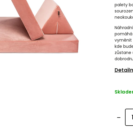
palety b
sourozen
neokouk
Náhradní
pomáhá p
vyměnit 
kde bude 
zůstane 
dobrodru
Detail
Sklad