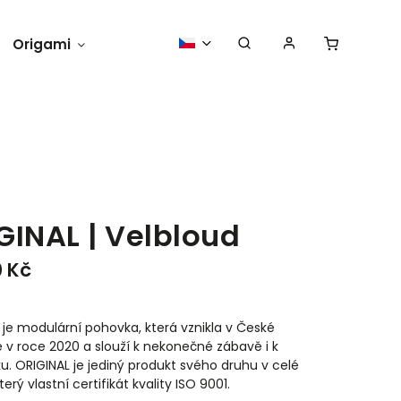
Origami
Momkii na zkoušku
O nás
GINAL | Velbloud
0 Kč
 je modulární pohovka, která vznikla v České
e v roce 2020 a slouží k nekonečné zábavě i k
u. ORIGINAL je jediný produkt svého druhu v celé
terý vlastní certifikát kvality ISO 9001.