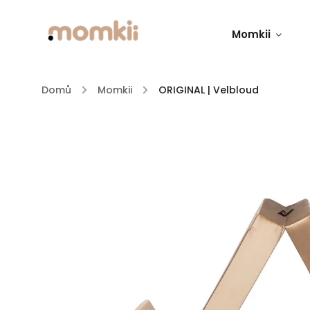
Momkii
Domů
/
Momkii
/
ORIGINAL | Velbloud