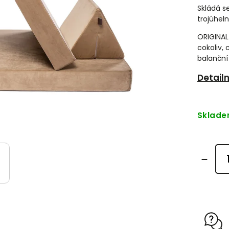
Skládá s
trojúheln
ORIGINAL 
cokoliv,
balanční 
Detail
Sklad