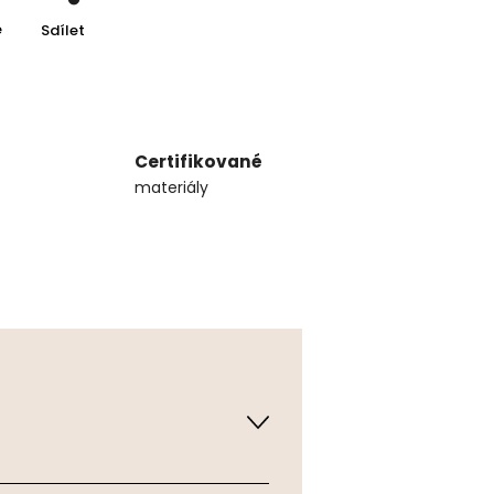
e
Sdílet
Certifikované
materiály