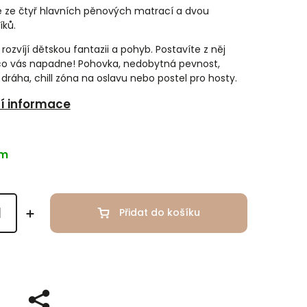
e ze čtyř hlavních pěnových matrací a dvou
íků.
rozvíjí dětskou fantazii a pohyb. Postavíte z něj
 co vás napadne! Pohovka, nedobytná pevnost,
dráha, chill zóna na oslavu nebo postel pro hosty.
ní informace
em
Přidat do košíku