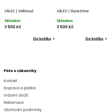
VÁLEC | Velbloud
VÁLEC | Slunečnice
V
Skladem
Skladem
S
3 500 Kč
3 500 Kč
3
Do košíku
Do košíku
Péče o zákazníky
Kontakt
Doprava a platba
Vrácení zboží
Reklamace
Obchodní podmínky