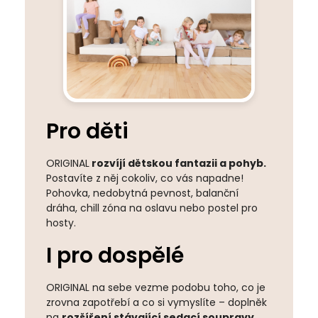
Pro děti
ORIGINAL
rozvíjí dětskou fantazii a pohyb.
Postavíte z něj cokoliv, co vás napadne!
Pohovka, nedobytná pevnost, balanční
dráha, chill zóna na oslavu nebo postel pro
hosty.
I pro dospělé
ORIGINAL na sebe vezme podobu toho, co je
zrovna zapotřebí a co si vymyslíte – doplněk
na
rozšíření stávající sedací soupravy