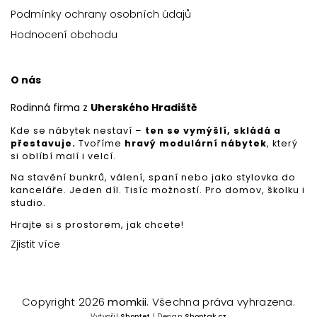
Podmínky ochrany osobních údajů
Hodnocení obchodu
O nás
Rodinná firma z
Uherského Hradiště
Kde se nábytek nestaví –
ten se vymýšlí, skládá a
přestavuje.
Tvoříme
hravý modulární nábytek
, který
si oblíbí malí i velcí.
Na stavění bunkrů, válení, spaní nebo jako stylovka do
kanceláře. Jeden díl. Tisíc možností. Pro domov, školku i
studio.
Hrajte si s prostorem, jak chcete!
Zjistit více
Copyright 2026
momkii
. Všechna práva vyhrazena.
Vytvořil
Shoptet
| Design
Shoptak.cz