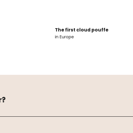
The first cloud pouffe
in Europe
r?