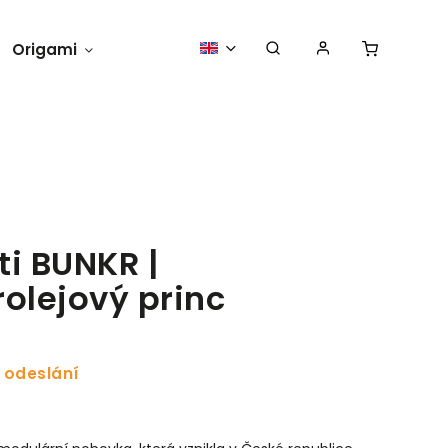
Origami
Bunker tryout
O nás
ti BUNKR |
rolejový princ
 odeslání