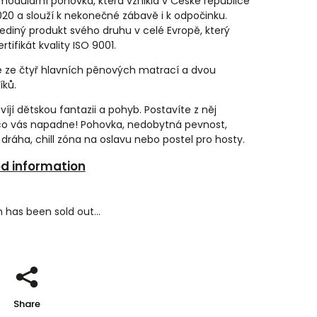
 modulární pohovka, která vznikla v České republice
020 a slouží k nekonečné zábavě i k odpočinku.
jediný produkt svého druhu v celé Evropě, který
ertifikát kvality ISO 9001.
e ze čtyř hlavních pěnových matrací a dvou
íků.
víjí dětskou fantazii a pohyb. Postavíte z něj
 co vás napadne! Pohovka, nedobytná pevnost,
dráha, chill zóna na oslavu nebo postel pro hosty.
ed information
 has been sold out…
Share