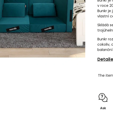
Bunkr je
v roce 2
Bunkr je 
vlastní c
Skládá s
trojúheln
Bunkr roz
cokoliv,
balanční 
Detail
The item
Ask