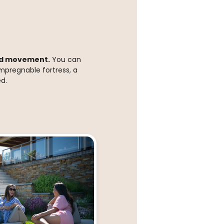
and movement.
You can
impregnable fortress, a
ed.